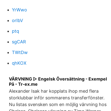
YrWwo
orIbV
ptq
sgCAR
TWtDw
qhKOX
VÄRVNING ▷ Engelsk Översättning - Exempel
På - Tr-ex.me
Alexander Isak har kopplats ihop med flera
storklubbar inför sommarens transferfönster.
Nu listas svensken som en möjlig värvning hos