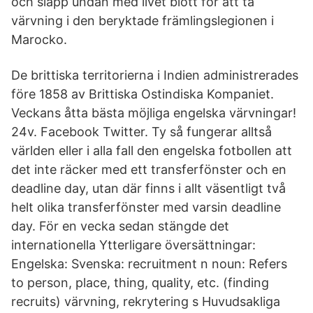
och slapp undan med livet blott för att ta
värvning i den beryktade främlingslegionen i
Marocko.
De brittiska territorierna i Indien administrerades
före 1858 av Brittiska Ostindiska Kompaniet.
Veckans åtta bästa möjliga engelska värvningar!
24v. Facebook Twitter. Ty så fungerar alltså
världen eller i alla fall den engelska fotbollen att
det inte räcker med ett transferfönster och en
deadline day, utan där finns i allt väsentligt två
helt olika transferfönster med varsin deadline
day. För en vecka sedan stängde det
internationella Ytterligare översättningar:
Engelska: Svenska: recruitment n noun: Refers
to person, place, thing, quality, etc. (finding
recruits) värvning, rekrytering s Huvudsakliga